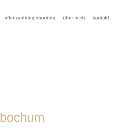
after wedding shooting
über mich
kontakt
i bochum