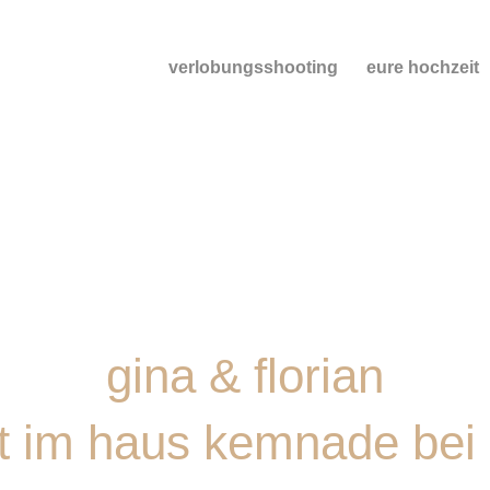
verlobungsshooting
eure hochzeit
gina & florian
t im haus kemnade be