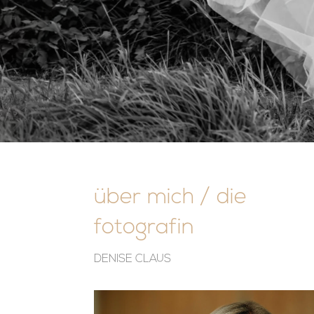
über mich / die
fotografin
DENISE CLAUS