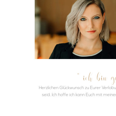
“ ich bin g
Herzlichen Glückwunsch zu Eurer Verlob
seid. Ich hoffe ich kann Euch mit mein