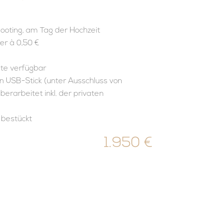
hooting, am Tag der Hochzeit
er à 0,50 €
te verfügbar
n USB-Stick (unter Ausschluss von
überarbeitet inkl. der privaten
 bestückt
1.950 €