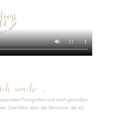
 ich mache „
 passenden Fotografen auf mich gestoßen
en Überblick über die Bereiche, die ich