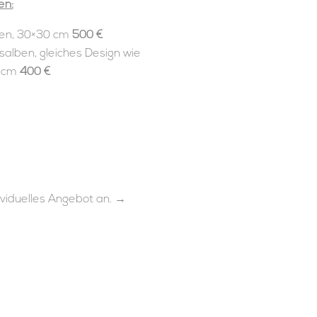
en:
en, 30×30 cm
500 €
salben, gleiches Design wie
1 cm
400 €
dividuelles Angebot an. →