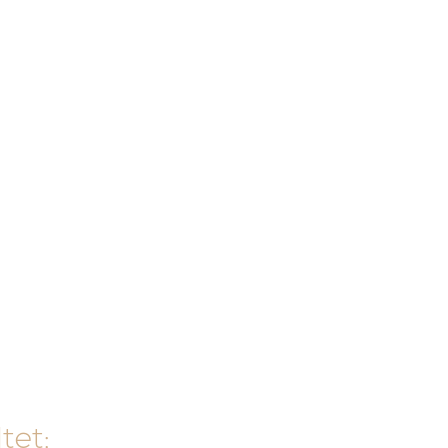
t
tet: