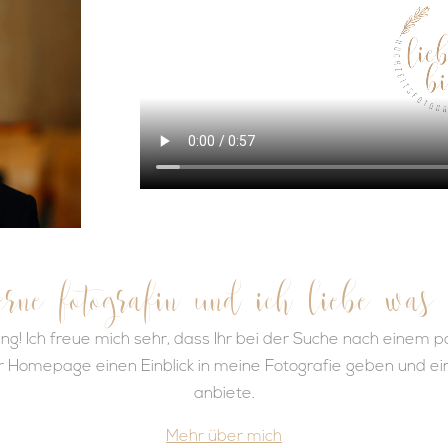
erne fotografin und ich liebe was
ung! Ich freue mich sehr, dass Ihr bei der Suche nach einem
er Homepage einen Einblick in meine Fotografie geben und ein
anbiete.
Mehr über mich