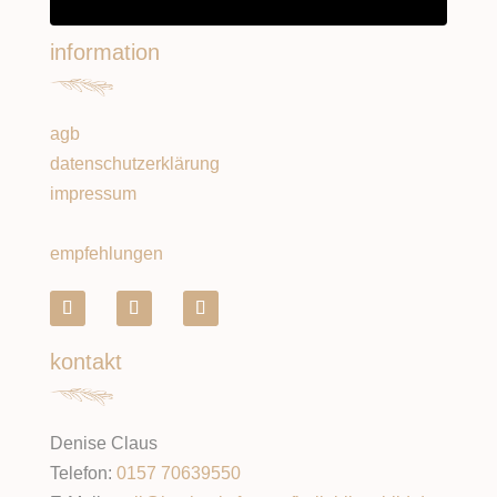
information
agb
datenschutzerklärung
impressum
empfehlungen
kontakt
Denise Claus
Telefon:
0157 70639550