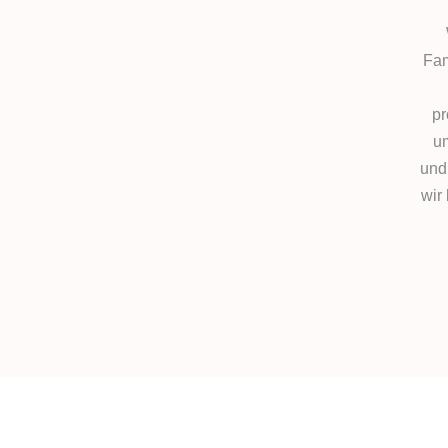
Fam
pr
um
und
wir