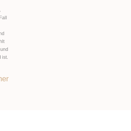
,
Fall
end
hlt
 und
ist.
ner