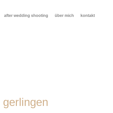
after wedding shooting
über mich
kontakt
 gerlingen